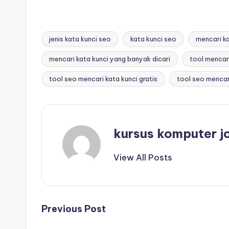
jenis kata kunci seo
kata kunci seo
mencari ka
mencari kata kunci yang banyak dicari
tool mencari
tool seo mencari kata kunci gratis
tool seo mencari
kursus komputer j
View All Posts
Previous Post