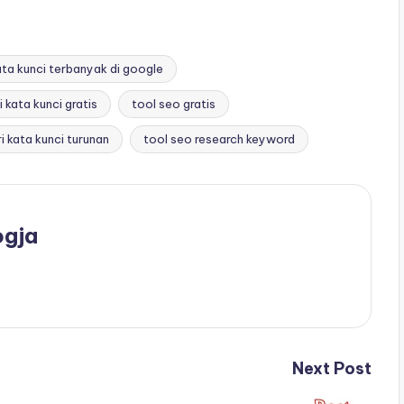
ta kunci terbanyak di google
 kata kunci gratis
tool seo gratis
 kata kunci turunan
tool seo research keyword
ogja
Next Post