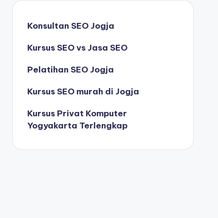
Konsultan SEO Jogja
Kursus SEO vs Jasa SEO
Pelatihan SEO Jogja
Kursus SEO murah di Jogja
Kursus Privat Komputer
Yogyakarta Terlengkap