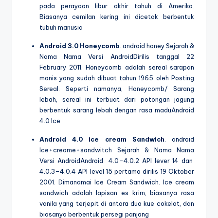
pada perayaan libur akhir tahuh di Amerika.
Biasanya cemilan kering ini dicetak berbentuk
tubuh manusia
Android 3.0 Honeycomb
. android honey Sejarah &
Nama Nama Versi AndroidDirilis tanggal 22
February 2011. Honeycomb adalah sereal sarapan
manis yang sudah dibuat tahun 1965 oleh Posting
Sereal. Seperti namanya, Honeycomb/ Sarang
lebah, sereal ini terbuat dari potongan jagung
berbentuk sarang lebah dengan rasa maduAndroid
4.0 Ice
Android 4.0 ice cream Sandwich
. android
Ice+creame+sandwitch Sejarah & Nama Nama
Versi AndroidAndroid 4.0–4.0.2 API lever 14 dan
4.0.3–4.0.4 API level 15 pertama dirilis 19 Oktober
2001. Dimanamai Ice Cream Sandwich. Ice cream
sandwich adalah lapisan es krim, biasanya rasa
vanila yang terjepit di antara dua kue cokelat, dan
biasanya berbentuk persegi panjang