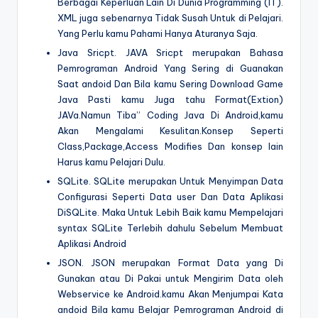
Berbagai Keperluan Lain Di Dunia Programming (IT).
XML juga sebenarnya Tidak Susah Untuk di Pelajari.
Yang Perlu kamu Pahami Hanya Aturanya Saja.
Java Sricpt. JAVA Sricpt merupakan Bahasa
Pemrograman Android Yang Sering di Guanakan
Saat andoid Dan Bila kamu Sering Download Game
Java Pasti kamu Juga tahu Format(Extion)
JAVa.Namun Tiba” Coding Java Di Android,kamu
Akan Mengalami Kesulitan.Konsep Seperti
Class,Package,Access Modifies Dan konsep lain
Harus kamu Pelajari Dulu.
SQLite. SQLite merupakan Untuk Menyimpan Data
Configurasi Seperti Data user Dan Data Aplikasi
DiSQLite. Maka Untuk Lebih Baik kamu Mempelajari
syntax SQLite Terlebih dahulu Sebelum Membuat
Aplikasi Android
JSON. JSON merupakan Format Data yang Di
Gunakan atau Di Pakai untuk Mengirim Data oleh
Webservice ke Android.kamu Akan Menjumpai Kata
andoid Bila kamu Belajar Pemrograman Android di