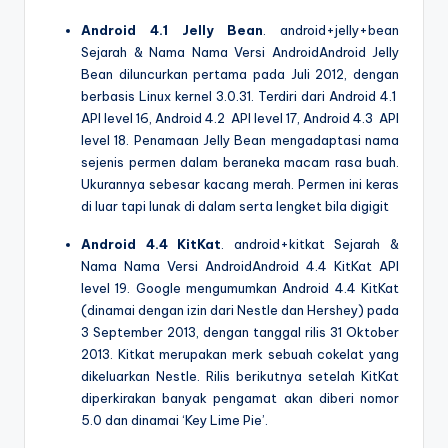
Android 4.1 Jelly Bean
. android+jelly+bean
Sejarah & Nama Nama Versi AndroidAndroid Jelly
Bean diluncurkan pertama pada Juli 2012, dengan
berbasis Linux kernel 3.0.31. Terdiri dari Android 4.1
API level 16, Android 4.2 API level 17, Android 4.3 API
level 18. Penamaan Jelly Bean mengadaptasi nama
sejenis permen dalam beraneka macam rasa buah.
Ukurannya sebesar kacang merah. Permen ini keras
di luar tapi lunak di dalam serta lengket bila digigit
Android 4.4 KitKat
. android+kitkat Sejarah &
Nama Nama Versi AndroidAndroid 4.4 KitKat API
level 19. Google mengumumkan Android 4.4 KitKat
(dinamai dengan izin dari Nestle dan Hershey) pada
3 September 2013, dengan tanggal rilis 31 Oktober
2013. Kitkat merupakan merk sebuah cokelat yang
dikeluarkan Nestle. Rilis berikutnya setelah KitKat
diperkirakan banyak pengamat akan diberi nomor
5.0 dan dinamai ‘Key Lime Pie’.