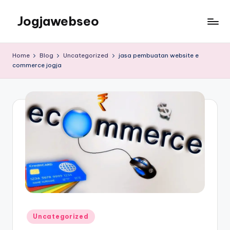
Jogjawebseo
Home
Blog
Uncategorized
jasa pembuatan website e
commerce jogja
Uncategorized