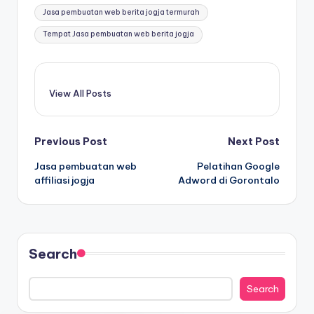
Jasa pembuatan web berita jogja termurah
Tempat Jasa pembuatan web berita jogja
View All Posts
Previous Post
Next Post
Jasa pembuatan web
Pelatihan Google
affiliasi jogja
Adword di Gorontalo
Search
Search