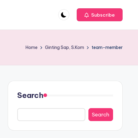
Subscribe
Home
Ginting Sap, S.Kom
team-member
Search
Search