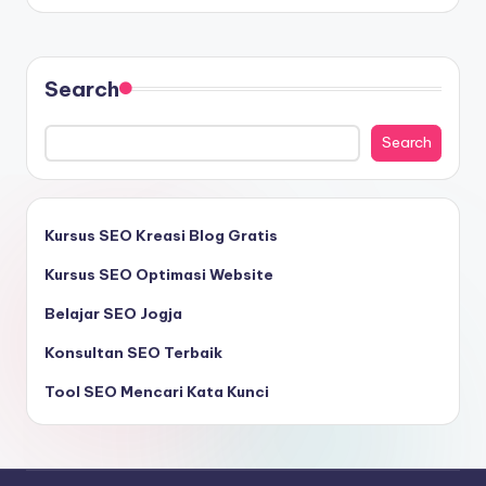
Search
Search
Kursus SEO Kreasi Blog Gratis
Kursus SEO Optimasi Website
Belajar SEO Jogja
Konsultan SEO Terbaik
Tool SEO Mencari Kata Kunci