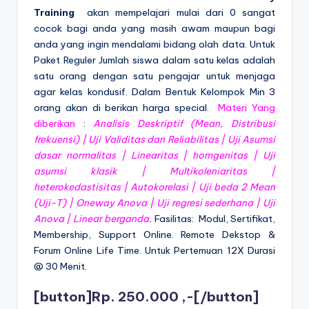
Training
akan mempelajari mulai dari 0 sangat
cocok bagi anda yang masih awam maupun bagi
anda yang ingin mendalami bidang olah data. Untuk
Paket Reguler Jumlah siswa dalam satu kelas adalah
satu orang dengan satu pengajar untuk menjaga
agar kelas kondusif. Dalam Bentuk Kelompok Min 3
orang akan di berikan harga special.
Materi Yang
diberikan
:
Analisis Deskriptif (Mean, Distribusi
frekuensi) | Uji Validitas dan Reliabilitas | Uji Asumsi
dasar normalitas | Linearitas | homgenitas | Uji
asumsi klasik | Multikoleniaritas |
heterokedastisitas | Autokorelasi | Uji beda 2 Mean
(Uji-T) | Oneway Anova | Uji regresi sederhana | Uji
Anova | Linear berganda.
Fasilitas: Modul, Sertifikat,
Membership, Support Online. Remote Dekstop &
Forum Online Life Time. Untuk Pertemuan 12X Durasi
@ 30 Menit.
[button]Rp. 250.000 ,-[/button]