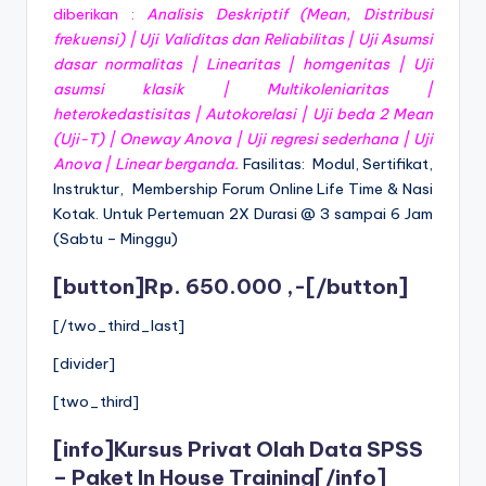
diberikan :
Analisis Deskriptif (Mean, Distribusi
frekuensi) | Uji Validitas dan Reliabilitas | Uji Asumsi
dasar normalitas | Linearitas | homgenitas | Uji
asumsi klasik | Multikoleniaritas |
heterokedastisitas | Autokorelasi | Uji beda 2 Mean
(Uji-T) | Oneway Anova | Uji regresi sederhana | Uji
Anova | Linear berganda.
Fasilitas: Modul, Sertifikat,
Instruktur, Membership Forum Online Life Time & Nasi
Kotak. Untuk Pertemuan 2X Durasi @ 3 sampai 6 Jam
(Sabtu – Minggu)
[button]Rp. 650.000 ,-[/button]
[/two_third_last]
[divider]
[two_third]
[info]
Kursus Privat Olah Data SPSS
– Paket In House Training
[/info]