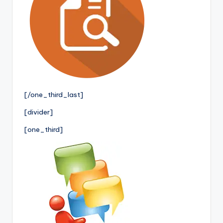
[/one_third_last]
[divider]
[one_third]