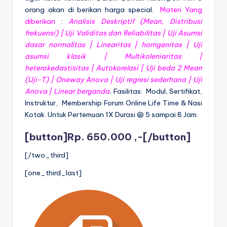
orang akan di berikan harga special.
Materi Yang
diberikan
:
Analisis Deskriptif (Mean, Distribusi
frekuensi) | Uji Validitas dan Reliabilitas | Uji Asumsi
dasar normalitas | Linearitas | homgenitas | Uji
asumsi klasik | Multikoleniaritas |
heterokedastisitas | Autokorelasi | Uji beda 2 Mean
(Uji-T) | Oneway Anova | Uji regresi sederhana | Uji
Anova | Linear berganda
.
Fasilitas: Modul, Sertifikat,
Instruktur, Membership Forum Online Life Time & Nasi
Kotak. Untuk Pertemuan 1X Durasi @ 5 sampai 8 Jam.
[button]Rp. 650.000 ,-[/button]
[/two_third]
[one_third_last]