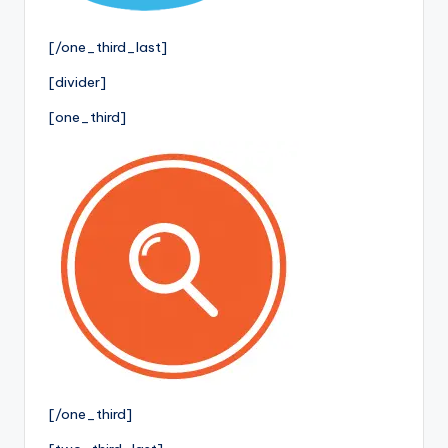
[/one_third_last]
[divider]
[one_third]
[/one_third]