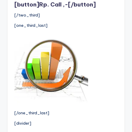
[button]Rp. Call ,-[/button]
[/two_third]
[one_third_last]
[/one_third_last]
[divider]