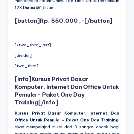
Membership Forum Online Life Time. Untuk Pertemuan
12X Durasi @1,5 Jam.
[button]Rp. 550.000 ,-[/button]
[/two_third_last]
[divider]
[two_third]
[info]
Kursus Privat Dasar
Komputer, Internet Dan Office Untuk
Pemula – Paket One Day
Training
[/info]
Kursus Privat Dasar Komputer, Internet Dan
Office Untuk Pemula –
Paket One Day Training
akan mempelajari mulai dari 0 sangat cocok bagi
anda yang masih awam maupun bagi anda yang