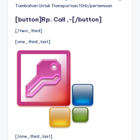
Tambahan Untuk Transportasi 10rb/pertemuan
[button]Rp. Call ,-[/button]
[/two_third]
[one_third_last]
[/one_third_last]