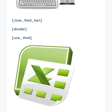
[/one_third_last]
[divider]
[one_third]