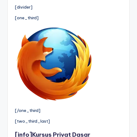
[divider]
[one_third]
[/one_third]
[two_third_last]
[info]
Kursus Privat Dasar