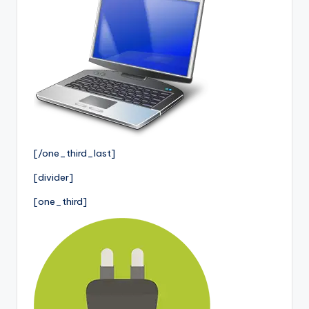
[/one_third_last]
[divider]
[one_third]