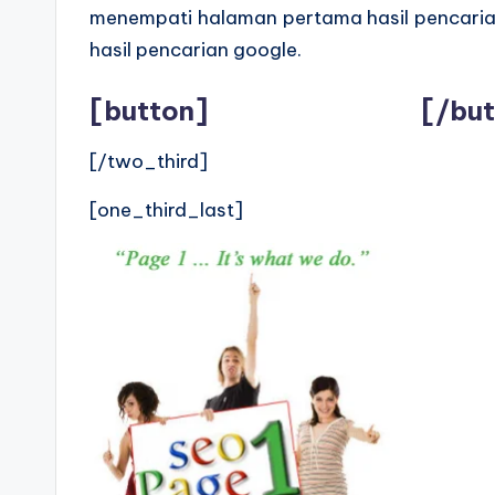
menempati halaman pertama hasil pencarian. 
hasil pencarian google.
[button]
Rp.1.500.000,-
[/but
[/two_third]
[one_third_last]