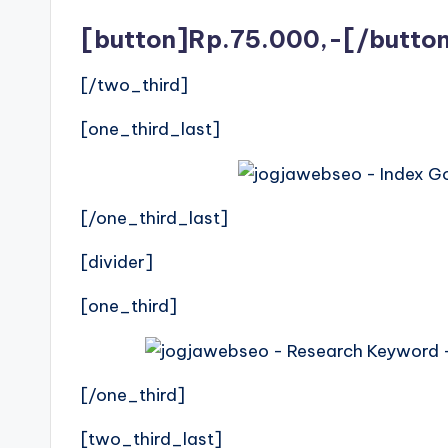
[button]Rp.75.000,-[/butto
[/two_third]
[one_third_last]
[/one_third_last]
[divider]
[one_third]
[/one_third]
[two_third_last]