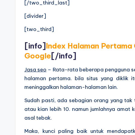
[/two_third_last]
[divider]
[two_third]
[info]
Index Halaman Pertama 
Google
[/info]
Jasa seo
– Rata-rata beberapa pengguna se
halaman pertama. bila situs yang diklik 
meninggalkan halaman-halaman lain.
Sudah pasti, ada sebagian orang yang tak t
atau kian lebih 10. namun jumlahnya amat k
asal tebak.
Maka, kunci paling baik untuk mendapat