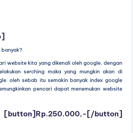
o]
u banyak?
ari website kita yang dikenali oleh google, dengan
melakukan serching maka yang mungkin akan di
gle. oleh sebab itu semakin banyak index google
emungkinkan pencari dapat menemukan website
[button]Rp.250.000,-[/button]