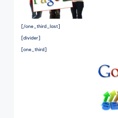
[/one_third_last]
[divider]
[one_third]