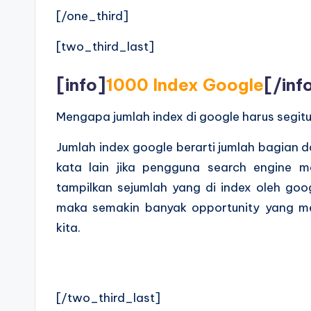
[/one_third]
[two_third_last]
[info]
1000 Index Google
[/inf
Mengapa jumlah index di google harus segit
Jumlah index google berarti jumlah bagian d
kata lain jika pengguna search engine 
tampilkan sejumlah yang di index oleh goo
maka semakin banyak opportunity yang m
kita.
[/two_third_last]